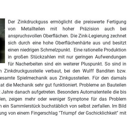
Der Zinkdruckguss ermöglicht die preiswerte Fertigung
IMO Elektra
von Metallteilen mit hoher Präzision auch bei
anspruchsvollen Oberflächen. Die Zink-Legierung zechnet
sich durch eine hohe Oberflächenhärte aus und besitzt
einen niedrigen Schmelzpunkt. Eine rationelle Produktion
in großen Stückzahlen mit nur geringen Aufwendungen
für Nacherbeiten sind ein weiterer Pluspunkt. So sind in
n Zinkdruckgussteile verbaut, bei den Wulff Banditen bzw.
 gesamte Spielmechanik aus Zinkgussteilen. Für den damals
t die Mechanik sehr gut funktioniert. Probleme an Bauteilen
 Jahre danach aufgetreten. Besonders Automatenteile die bis
den, zeigen mehr oder weniger Symptone für das Problem
n ein Sammlerstück buchstäblich von selbst zerfallen. Im Bild
htung von einem Fingerschlag "Triumpf der Gschicklichkeit" mit