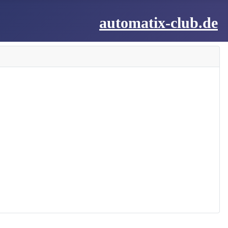
automatix-club.de
lektrisier
utomat
IMO Ball