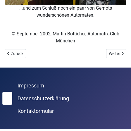
...und zum Schluß noch ein paar von Gernots
wunderschönen Automaten.
© September 2002, Martin Bötticher, Automatix-Club
München
Vorheriger Beitrag: "Rock Around The Jukebox" - Rosmalen 2002
Nächster Be
Zurück
Weiter
Impressum
Suchen
Datenschutzerklärung
Kontaktormular