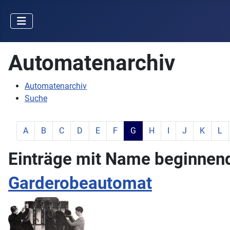
Automatenarchiv
Automatenarchiv
Suche
zeige Elemente mit Buchstabe:
zeige Elemente mit Buchstabe:
zeige Elemente mit Buchstabe:
zeige Elemente mit Buchstabe:
zeige Elemente mit Buchstabe:
zeige Elemente mit Buchstabe:
aktiver Buchstabe:
zeige Elemente mit Buc
zeige Elemente mit
zeige Elemente
zeige Ele
zeig
A
B
C
D
E
F
G
H
I
J
K
L
Einträge mit Name beginnend 
Garderobeautomat