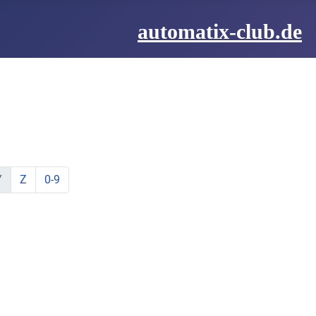
automatix-club.de
be:
hstabe:
t Buchstabe:
te mit Buchstabe:
lemente mit Buchstabe:
ine Elemente mit Buchstabe:
zeige Elemente mit Buchstabe:
zeige Elemente mit Buchstabe:
Y
Z
0-9