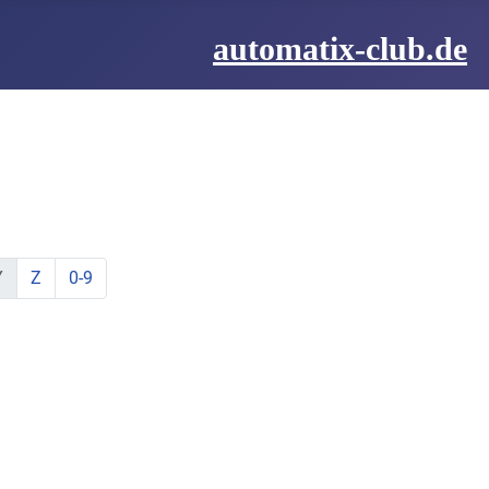
automatix-club.de
be:
hstabe:
t Buchstabe:
te mit Buchstabe:
lemente mit Buchstabe:
ine Elemente mit Buchstabe:
zeige Elemente mit Buchstabe:
zeige Elemente mit Buchstabe:
Y
Z
0-9