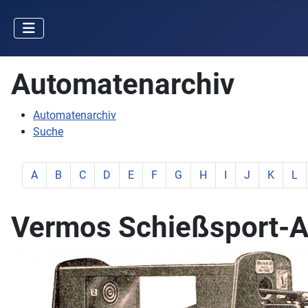
Automatenarchiv
Automatenarchiv
Suche
zeige Elemente mit Buchstabe:
zeige Elemente mit Buchstabe:
zeige Elemente mit Buchstabe:
zeige Elemente mit Buchstabe:
zeige Elemente mit Buchstabe:
zeige Elemente mit Buchstabe:
zeige Elemente mit Buchstab
zeige Elemente mit Buc
zeige Elemente mit
zeige Elemente
zeige Ele
zeig
A
B
C
D
E
F
G
H
I
J
K
L
Vermos Schießsport-