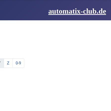
automatix-club.de
be:
hstabe:
t Buchstabe:
te mit Buchstabe:
lemente mit Buchstabe:
ine Elemente mit Buchstabe:
zeige Elemente mit Buchstabe:
zeige Elemente mit Buchstabe:
Y
Z
0-9