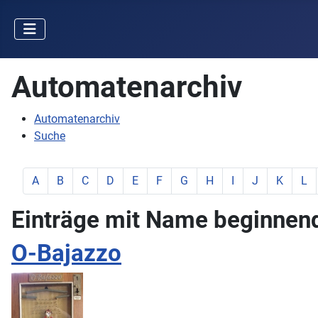
Automatenarchiv
Automatenarchiv
Suche
zeige Elemente mit Buchstabe:
zeige Elemente mit Buchstabe:
zeige Elemente mit Buchstabe:
zeige Elemente mit Buchstabe:
zeige Elemente mit Buchstabe:
zeige Elemente mit Buchstabe:
zeige Elemente mit Buchstab
zeige Elemente mit Buc
zeige Elemente mit
zeige Elemente
zeige Ele
zeig
A
B
C
D
E
F
G
H
I
J
K
L
Einträge mit Name beginnend 
O-Bajazzo