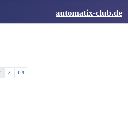
automatix-club.de
be:
hstabe:
t Buchstabe:
te mit Buchstabe:
lemente mit Buchstabe:
ine Elemente mit Buchstabe:
zeige Elemente mit Buchstabe:
zeige Elemente mit Buchstabe:
Y
Z
0-9