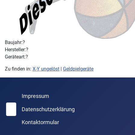
Baujahr:
?
Hersteller:
?
Geräteart:
?
Zu finden in:
X-Y ungelöst
|
Geldpielgeräte
Impressum
Suchen
Datenschutzerklärung
Kontaktormular