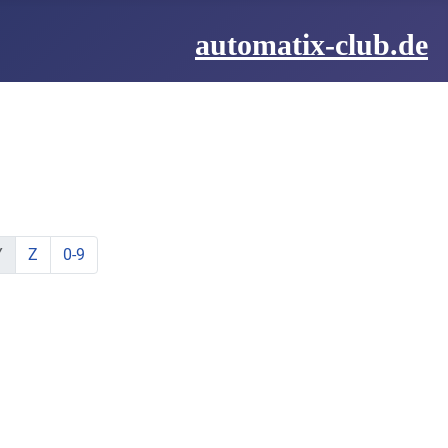
automatix-club.de
be:
hstabe:
t Buchstabe:
te mit Buchstabe:
lemente mit Buchstabe:
ine Elemente mit Buchstabe:
zeige Elemente mit Buchstabe:
zeige Elemente mit Buchstabe:
Y
Z
0-9