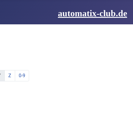
automatix-club.de
be:
hstabe:
t Buchstabe:
te mit Buchstabe:
lemente mit Buchstabe:
ine Elemente mit Buchstabe:
zeige Elemente mit Buchstabe:
zeige Elemente mit Buchstabe:
Y
Z
0-9