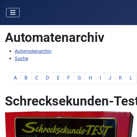
Automatenarchiv
Automatenarchiv
Suche
zeige Elemente mit Buchstabe:
zeige Elemente mit Buchstabe:
zeige Elemente mit Buchstabe:
zeige Elemente mit Buchstabe:
zeige Elemente mit Buchstabe:
zeige Elemente mit Buchstabe:
zeige Elemente mit Buchstab
zeige Elemente mit Buc
zeige Elemente mit
zeige Elemente
zeige Ele
zeig
A
B
C
D
E
F
G
H
I
J
K
L
Schrecksekunden-Tes